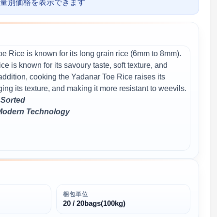
量別価格を表示できます
 Rice is known for its long grain rice (6mm to 8mm).
ice is known for its savoury taste, soft texture, and
 addition, cooking the Yadanar Toe Rice raises its
nging its texture, and making it more resistant to weevils.
 Sorted
 Modern Technology
梱包単位
20 / 20bags(100kg)