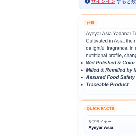
サインイン
すると数
仕様
Ayeyar Asia Yadanar Toe
Cultivated in Asia, the r
delightful fragrance. In
nutritional profile, cha
Wet Polished & Color
Milled & Remilled by
Assured Food Safety
Traceable Product
QUICK FACTS
サプライヤー
Ayeyar Asia