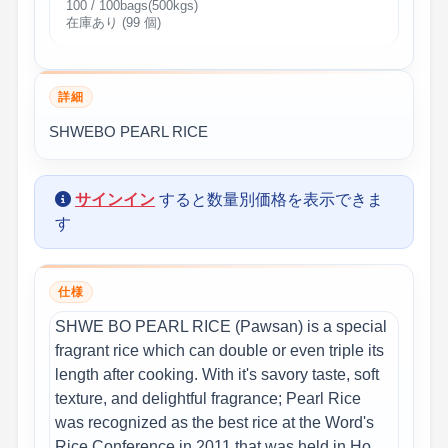
100 / 100bags(500kgs)
在庫あり (99 個)
詳細
SHWEBO PEARL RICE
サインイン
すると数量別価格を表示できま
す
仕様
SHWE BO PEARL RICE (Pawsan) is a special
fragrant rice which can double or even triple its
length after cooking. With it's savory taste, soft
texture, and delightful fragrance; Pearl Rice
was recognized as the best rice at the Word's
Rice Conference in 2011 that was held in Ho