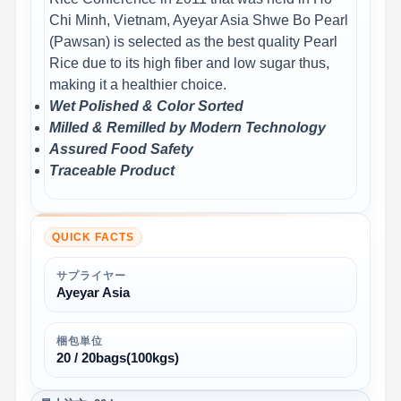
Chi Minh, Vietnam, Ayeyar Asia Shwe Bo Pearl
(Pawsan) is selected as the best quality Pearl
Rice due to its high fiber and low sugar thus,
making it a healthier choice.
Wet Polished & Color Sorted
Milled & Remilled by Modern Technology
Assured Food Safety
Traceable Product
QUICK FACTS
サプライヤー
Ayeyar Asia
梱包単位
20 / 20bags(100kgs)