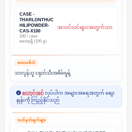
CASE -
THARLONTHUC
HILIPOWDER-
အသင်းဝင်များအတွက်သာ
CAS-X100
100 / case
စတော့ရှိ (100 ခု)
အသေးစိတ်
သာလွန်သူ ငရုတ်သီးအစိမ်းမှုန့်
လော့ဂ်အင်
လုပ်ပါက အများအရေအတွက် စျေး
နှုန်းကို ကြည့်နိုင်သည်
သတ်မှတ်ချက်များ