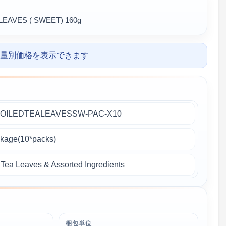
LEAVES ( SWEET) 160g
量別価格を表示できます
BOILEDTEALEAVESSW-PAC-X10
age(10*packs)
a Leaves & Assorted Ingredients
梱包単位