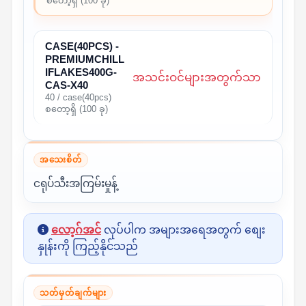
စတော့ရှိ (100 ခု)
CASE(40PCS) -
PREMIUMCHILL
IFLAKES400G-
အသင်းဝင်များအတွက်သာ
CAS-X40
40 / case(40pcs)
စတော့ရှိ (100 ခု)
အသေးစိတ်
ငရုပ်သီးအကြမ်းမှုန့်
လော့ဂ်အင်
လုပ်ပါက အများအရေအတွက် စျေး
နှုန်းကို ကြည့်နိုင်သည်
သတ်မှတ်ချက်များ