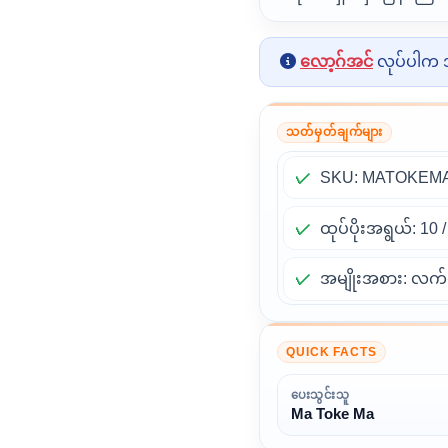
လော့ဂ်အင်
လုပ်ပါက အ
သတ်မှတ်ချက်များ
SKU: MATOKEM
ထုပ်ပိုးအရွယ်: 10
အမျိုးအစား: လက
QUICK FACTS
ပေးသွင်းသူ
Ma Toke Ma