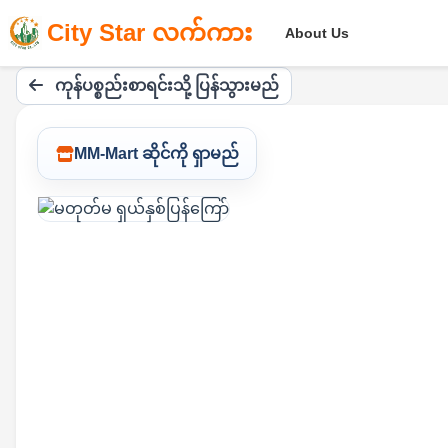
City Star လက်ကား
About Us
ကုန်ပစ္စည်းစာရင်းသို့ ပြန်သွားမည်
MM-Mart ဆိုင်ကို ရှာမည်