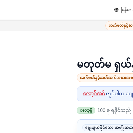
မြန်မာ
လက်ဖတ်နှင့်
မတုတ်မ ရှယ်န
လက်ဖတ်နှင့်ဆတ်ဆက်အစားအစာ
လော့ဂ်အင်
လုပ်ပါက စျေးန
100 ခု ရနိုင်သည်
စတော့ရှိ
ရွေးချယ်နိုင်သော အမျိုးအစာ