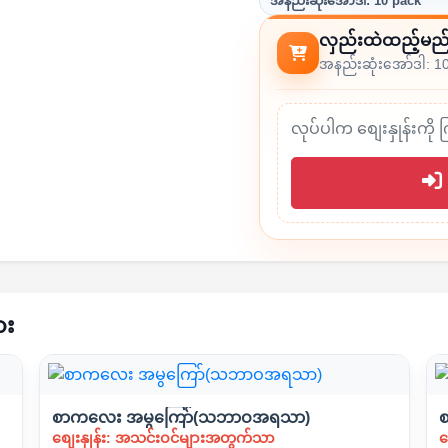
အနည်းဆုံးအော်ဒါ: 10 pack
လှည်းထဲထည့်မည
အနည်းဆုံးအော်ဒါ: 1
လုပ်ပါက စျေးနှုန်းကို 
ား
စာကလေး အမွကြော်(သဘာဝအရသာ)
စ
စျေးနှုန်း: အသင်းဝင်များအတွက်သာ
စ