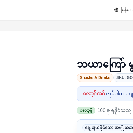
မြန်မာ
ဘယာကြော် မ
Snacks & Drinks
SKU: G
လော့ဂ်အင်
လုပ်ပါက စျေးန
100 ခု ရနိုင်သည်
စတော့ရှိ
ရွေးချယ်နိုင်သော အမျိုးအစာ