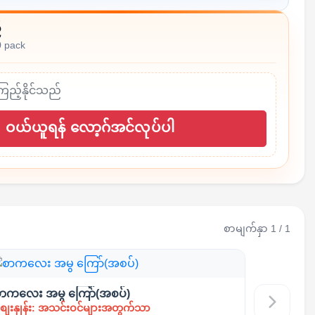
်
0 pack
ကြည့်နိုင်သည်
ဝယ်ယူရန် လော့ဂ်အင်လုပ်ပါ
စာမျက်နှာ 1 / 1
ာကလေး အမွ ကြော်(အစပ်)
ျေးနှုန်း: အသင်းဝင်များအတွက်သာ