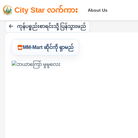
City Star လက်ကား
About Us
ကုန်ပစ္စည်းစာရင်းသို့ ပြန်သွားမည်
MM-Mart ဆိုင်ကို ရှာမည်