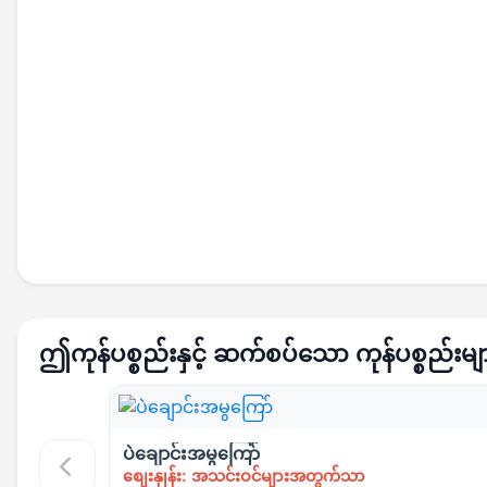
ဤကုန်ပစ္စည်းနှင့် ဆက်စပ်သော ကုန်ပစ္စည်းမျ
ပဲချောင်းအမွကြော်
စျေးနှုန်း: အသင်းဝင်များအတွက်သာ