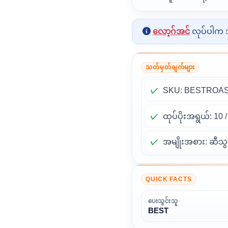
လော့ဂ်အင်
လုပ်ပါက အ
သတ်မှတ်ချက်များ
SKU: BESTROAS
ထုပ်ပိုးအရွယ်: 10
အမျိုးအစား: ဆီသွ
QUICK FACTS
ပေးသွင်းသူ
BEST