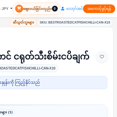
လော့ဂ်အင်
အကောင့်ဖွင့်ရန်
 - JPY
ဈေးဝယ်ခြင်းလှည်း
0
ဆီသွတ်ဘူးများ
SKU: BESTROASTEDCATFISHCHILLI-CAN-X10
ကင် ငရုတ်သီးစိမ်းငပိချက်
ROASTEDCATFISHCHILLI-CAN-X10
ှုန်းကို ကြည့်နိုင်သည်
းများ (3)