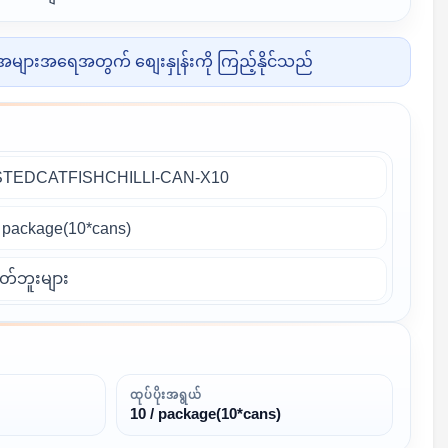
များအရေအတွက် စျေးနှုန်းကို ကြည့်နိုင်သည်
TEDCATFISHCHILLI-CAN-X10
 / package(10*cans)
တ်ဘူးများ
ထုပ်ပိုးအရွယ်
10 / package(10*cans)