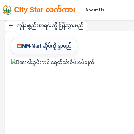
City Star လက်ကား
About Us
ကုန်ပစ္စည်းစာရင်းသို့ ပြန်သွားမည်
MM-Mart ဆိုင်ကို ရှာမည်