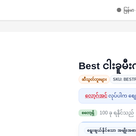
မြန်မာ
Best ငါးခူမီး
ဆီသွတ်ဘူးများ
SKU: BEST
လော့ဂ်အင်
လုပ်ပါက စျေးန
100 ခု ရနိုင်သည်
စတော့ရှိ
ရွေးချယ်နိုင်သော အမျိုးအစာ